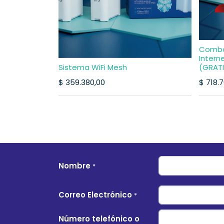
Combo 
Interne
Sistema WiFi Mesh
(GRATI
$
359.380,00
$
718.
Nombre
*
Correo Electrónico
*
Número telefónico o