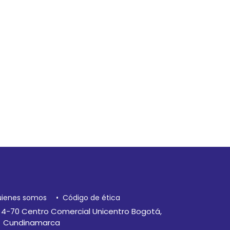
ienes somos
• Código de ética
a 4-70 Centro Comercial Unicentro Bogotá,
Cundinamarca