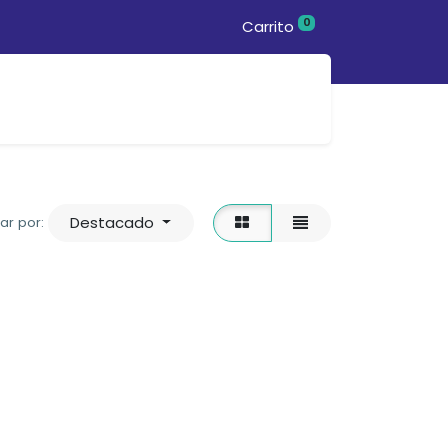
0
Carrito
nda
Destacado
ar por: