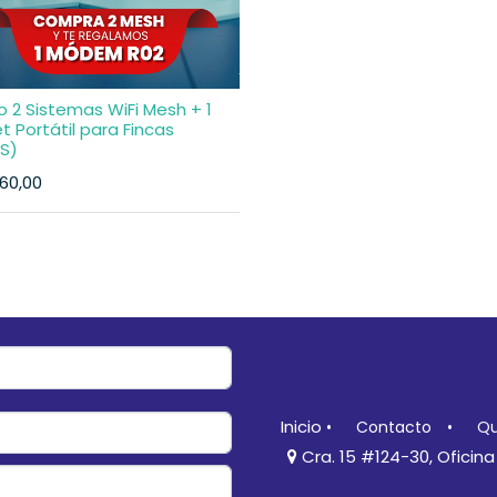
2 Sistemas WiFi Mesh + 1
t Portátil para Fincas
S)
760,00
Inicio
•
Contacto
•
Qu
Cra. 15 #124-30, Oficin