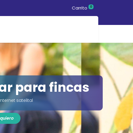
0
Carrito
nda
ar para fincas
Internet satelital
 quiero