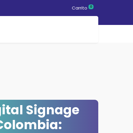
0
Carrito
nda
ital Signage
Colombia: